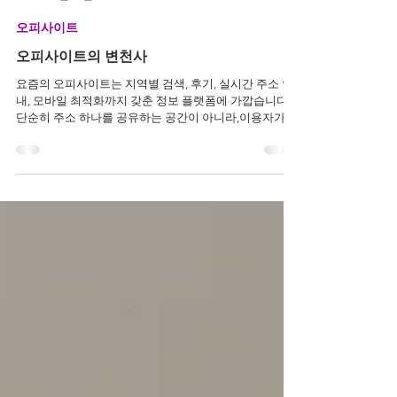
관리자
5월 26일
오피사이트
오피사이트의 변천사
요즘의 오피사이트는 지역별 검색, 후기, 실시간 주소 안
내, 모바일 최적화까지 갖춘 정보 플랫폼에 가깝습니다.
단순히 주소 하나를 공유하는 공간이 아니라,이용자가 원
하는 지역과 조건에 맞춰 정보를 비교하고 찾을 수 있는
구조로 발전한 것입니다. 하지만 처음부터 이런 형태였던
것은 아닙니다. 2000년대 초반의 오피사이트는 지금처럼
정돈된 플랫폼이 아니라 아는 사람만 찾아가던 게시판에
가까웠습니다. 짧은 글과 댓글, 주소 공유가 중요한 정보
였고 사이트 자체도 폐쇄적인 분위기를 띠는 경우가 많았
습니다. 그럼, 오늘은 오피사이트가 단순한 게시판형 정
보 공유 공간에서 출발해 현재의 플랫폼형 구조로 까지
어떻게 변화해 왔는지 시기별로 살펴보겠습니다. 2000년
대 초반: 주소를 아는 사람만 들어가던 게시판 시대 2000
년대 초반의 오피사이트는 지금과 같은 브랜드형 사이트
라기보다 작은 커뮤니티 게시판에 가까운 형태였습니다.
흩어진 정보와 폐쇄성 당시에는 독립된