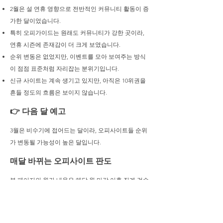
2월은 설 연휴 영향으로 전반적인 커뮤니티 활동이 증
가한 달이었습니다.
특히 오피가이드는 원래도 커뮤니티가 강한 곳이라,
연휴 시즌에 존재감이 더 크게 보였습니다.
순위 변동은 없었지만, 이벤트를 모아 보여주는 방식
이 점점 표준처럼 자리잡는 분위기입니다.
신규 사이트는 계속 생기고 있지만, 아직은 10위권을
흔들 정도의 흐름은 보이지 않습니다.
👉 다음 달 예고
3월은 비수기에 접어드는 달이라, 오피사이트들 순위
가 변동될 가능성이 높은 달입니다.
매달 바뀌는 오피사이트 판도
본 페이지의 월간 내용은 해당 월 마감 이후 집계·검수
과정을 거쳐 업데이트됩니다.
사이트 안정성·커뮤니티 활성도·제휴 업소 수·응대 품
질 등을 종합 평가해 작성됩니다.