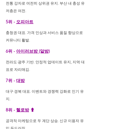
전통 강자로 여전히 상위권 유지. 부산 내 충성 유
저층은 여전.
5위 -
오피아트
충청권 대표. 가격 인상과 서비스 품질 향상으로
커뮤니티 활발.
6위 -
아이러브밤 (알밤)
전라도·광주 기반. 안정적 업데이트 유지, 지역 대
표로 자리매김.
7위 -
대밤
대구·경북 대표. 이벤트와 경쟁력 강화로 인기 유
지.
8위 -
헬로밤
⬆
공격적 마케팅으로 두 계단 상승. 신규 이용자 유
입 두드러짐.